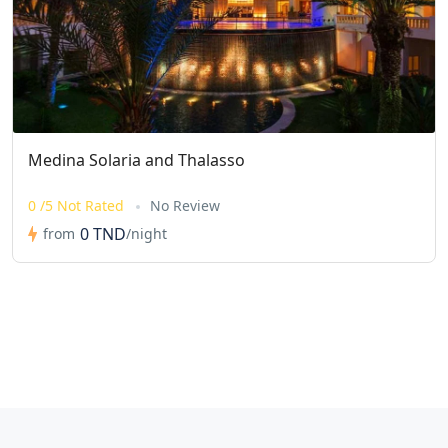
Medina Solaria and Thalasso
0 /5 Not Rated
No Review
0 TND
from
/night