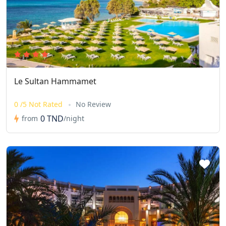
Le Sultan Hammamet
0 /5 Not Rated
No Review
0 TND
from
/night