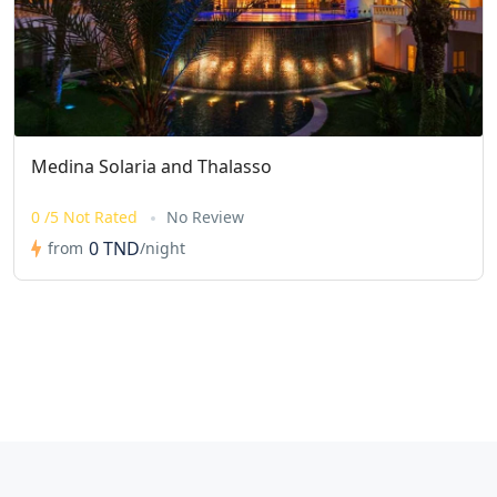
Medina Solaria and Thalasso
0 /5 Not Rated
No Review
0 TND
from
/night